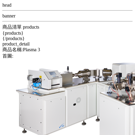
head
banner
商品清單 products
{products}
{/products}
product_detail
商品名稱:Plasma 3
首圖: