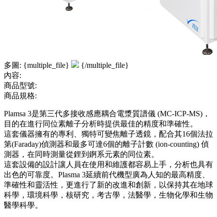
多圖: {multiple_file}
{/multiple_file}
內容:
商品型號:
商品規格:
Plamsa 3是第三代多接收感應耦合電漿質譜儀 (MC-ICP-MS)，
目的在進行同位素離子分析時提供最佳的精度和準確性。
這套儀器擁有的專利、獨特可變焦離子透鏡，配合其16個法拉
第(Faraday)偵測器和最多可達6個的離子計數 (ion-counting) 偵
測器，在同時測量從鋰到錒系元素的同位素。
這套設備的設計讓人員在使用和維護都容易上手，分析也具有
出色的可靠度。Plasma 3延續前代機型廣為人知的最高精度、
準確性和靈活性，更進行了新的改進和創新，以保持其在地球
科學，環境科學，核研究，考古學，法醫學，生物化學和生物
醫學科學。