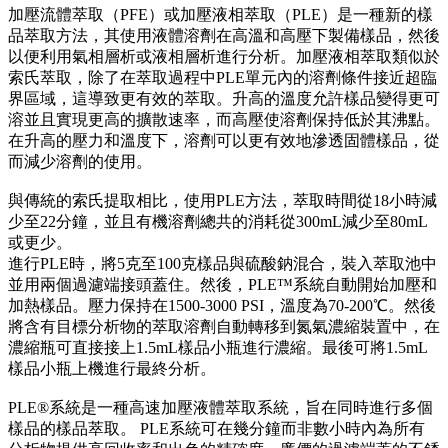
加壓流體萃取（PFE）或加壓液相萃取（PLE）是一種新的樣
品萃取方法，其使用液體溶劑在高溫和高壓下製備樣品，然後
以便利用氣相層析或液相層析進行分析。加壓液相萃取類似於
索氏萃取，除了在萃取過程中PLE單元內的溶劑條件接近超臨
界區域，這導致更有效的萃取。升高的溫度允許樣品變得更可
溶並且實現更高的擴散速率，而高壓使溶劑保持低於其沸點。
在升高的壓力和溫度下，溶劑可以更有效地滲透固體樣品，從
而減少溶劑的使用。
與傳統的索氏提取相比，使用PLE方法，萃取時間從18小時減
少至22分鐘，並且有機溶劑總共的消耗從300mL減少至80mL
或更少。
進行PLE時，將5克至100克樣品與硫酸鈉混合，裝入萃取池中
並用兩個過濾端接頭蓋住。然後，PLE™系統自動開始加壓和
加熱樣品。壓力保持在1500-3000 PSI，溫度為70-200℃。然後
將含有目標分析物的萃取溶劑自動轉移到氮氣濃縮裝置中，在
濃縮瓶可直接接上1.5mL樣品小瓶進行濃縮。最後可將1.5mL
樣品小瓶上機進行最終分析。
PLE®系統是一種高速加壓液體萃取系統，旨在同時進行多個
樣品的樣品萃取。 PLE系統可在幾分鐘而非數小時內為所有