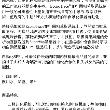
縮系統，自動化在樣品製備過程中的手動步驟，可簡化實驗室
®
的工作流程並提高生產率。 EconoTrace
並行固相萃取系統使
用一致的可重複性正壓泵浦來替代舊有的手動液-液萃取技
術，使現有的手動SPE方法和過時的半自動化儀器自動化。
將樣品加載到EconoTrace並行固相萃取系統上，並開始自動萃
取過程。將樣品以設定的流速加載到SPE管柱後，使用氮氣完
成乾燥步驟。該乾燥步驟代替了手工技術。然後將感興趣的分
析物直接洗脫到SuperVap濃縮器中，在濃縮器中會自動將萃取
物自動濃縮至1.5mL樣品瓶中，以準備進行最終儀器分析。
自動化SPE，可確保在最短的時間內獲得最高品質的結果，並
消除了由於人為錯誤而引起的目標化合物的損失以及污染的可
能性。
可應用於：
飲用水、除鹽、果汁
商品特色:
模組化系統，可以從1個模組擴充到4個模組，每個模組
可以並行運行2個樣品，並行運行可多達8個樣品