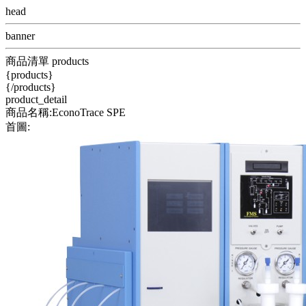
head
banner
商品清單 products
{products}
{/products}
product_detail
商品名稱:EconoTrace SPE
首圖: