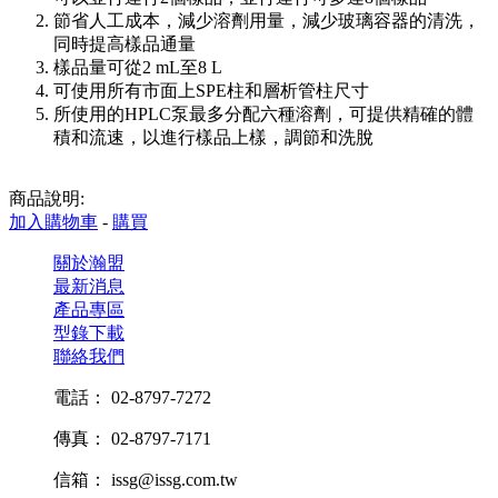
節省人工成本，減少溶劑用量，減少玻璃容器的清洗，
同時提高樣品通量
樣品量可從2 mL至8 L
可使用所有市面上SPE柱和層析管柱尺寸
所使用的HPLC泵最多分配六種溶劑，可提供精確的體
積和流速，以進行樣品上樣，調節和洗脫
商品說明:
加入購物車
-
購買
關於瀚盟
最新消息
產品專區
型錄下載
聯絡我們
電話： 02-8797-7272
傳真： 02-8797-7171
信箱： issg@issg.com.tw