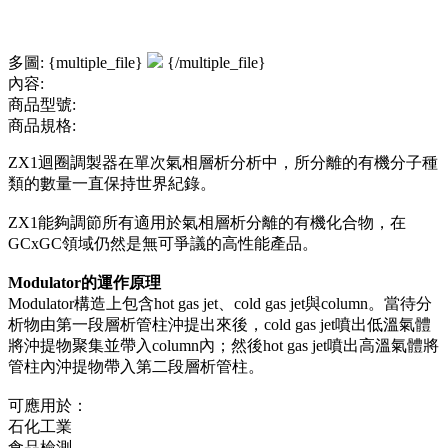
多圖: {multiple_file}
{/multiple_file}
內容:
商品型號:
商品規格:
ZX1迴圈調製器在單次氣相層析分析中，所分離的有機分子種
類的數量一直保持世界紀錄。
ZX1能夠調節所有適用於氣相層析分離的有機化合物，在
GCxGC領域仍然是無可爭議的高性能產品。
Modulator的運作原理
Modulator構造上包含hot gas jet、cold gas jet與column。當待分
析物由第一段層析管柱沖提出來後，cold gas jet噴出低溫氣體
將沖提物聚集並帶入column內；然後hot gas jet噴出高溫氣體將
管柱內沖提物帶入第二段層析管柱。
可應用於：
石化工業
食品檢測