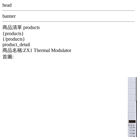
head
banner
商品清單 products
{products}
{/products}
product_detail
商品名稱:ZX1 Thermal Modulator
首圖: