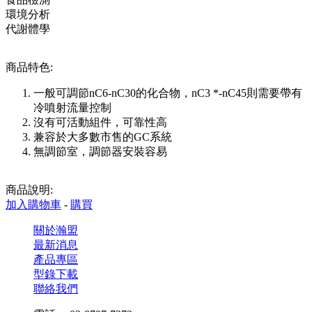
環境分析
代謝體學
商品特色:
一般可調節nC6-nC30的化合物，nC3 *-nC45則需要帶有
冷噴射流量控制
沒有可活動組件，可靠性高
兼容於大多數市售的GC系統
無調節室，調節器安裝容易
商品說明:
加入購物車
-
購買
關於瀚盟
最新消息
產品專區
型錄下載
聯絡我們