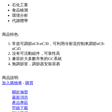
石化工業
食品檢測
環境分析
代謝體學
商品特色:
常規可調節nC8-nC30，可利用冷射流控制來調節nC8-
nC45
沒有可活動組件，可靠性高
兼容於大多數市售的GC系統
無調節室，調節器安裝容易
商品說明:
加入購物車
-
購買
關於瀚盟
最新消息
產品專區
型錄下載