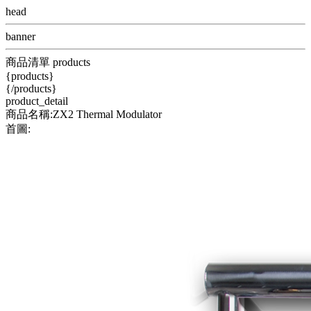
head
banner
商品清單 products
{products}
{/products}
product_detail
商品名稱:ZX2 Thermal Modulator
首圖: