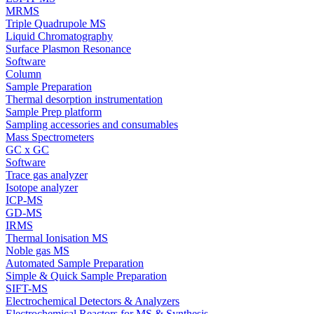
MRMS
Triple Quadrupole MS
Liquid Chromatography
Surface Plasmon Resonance
Software
Column
Sample Preparation
Thermal desorption instrumentation
Sample Prep platform
Sampling accessories and consumables
Mass Spectrometers
GC x GC
Software
Trace gas analyzer
Isotope analyzer
ICP-MS
GD-MS
IRMS
Thermal Ionisation MS
Noble gas MS
Automated Sample Preparation
Simple & Quick Sample Preparation
SIFT-MS
Electrochemical Detectors & Analyzers
Electrochemical Reactors for MS & Synthesis