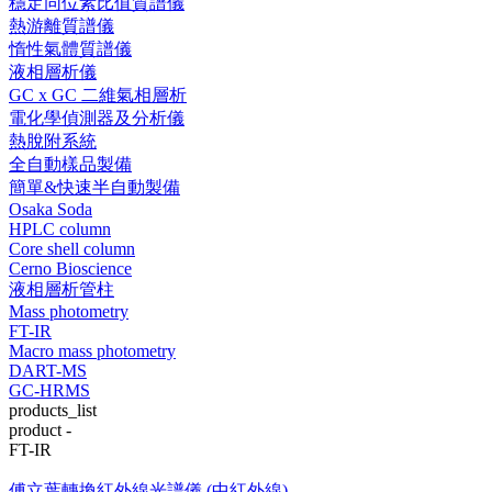
穩定同位素比值質譜儀
熱游離質譜儀
惰性氣體質譜儀
液相層析儀
GC x GC 二維氣相層析
電化學偵測器及分析儀
熱脫附系統
全自動樣品製備
簡單&快速半自動製備
Osaka Soda
HPLC column
Core shell column
Cerno Bioscience
液相層析管柱
Mass photometry
FT-IR
Macro mass photometry
DART-MS
GC-HRMS
products_list
product -
FT-IR
傅立葉轉換紅外線光譜儀 (中紅外線)