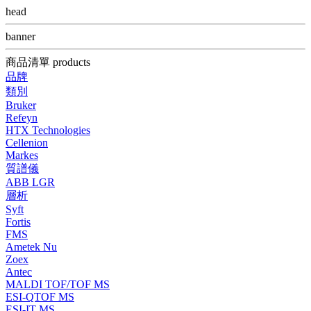
head
banner
商品清單 products
品牌
類別
Bruker
Refeyn
HTX Technologies
Cellenion
Markes
質譜儀
ABB LGR
層析
Syft
Fortis
FMS
Ametek Nu
Zoex
Antec
MALDI TOF/TOF MS
ESI-QTOF MS
ESI-IT MS