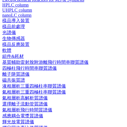
HPLC column
UHPLC column
nanoLC column
樣品導入裝置
樣品前處理
光譜儀
生物傳感器
樣品反應裝置
軟體
組件&耗材
基質輔助雷射脫附游離飛行時間串聯質譜儀
四極柱飛行時間串聯質譜儀
離子阱質譜儀
磁共振質譜
液相層析三重四極柱串聯質譜儀
氣相層析三重四極柱串聯質譜儀
氣相層析高解析質譜儀
選擇離子流動管質譜儀
氣相層析飛行時間質譜儀
感應耦合電漿質譜儀
輝光放電質譜儀