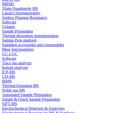
MRMS
Triple Quadrupole MS
Liquid Chromatography
Surface Plasmon Resonance
Software
Column
Sample Preparation
Thermal desorption instrumentation
Sample Prep platform
Sampling accessories and consumables
Mass Spectrometers
GC x GC
Software
Trace gas analyzer
Isotope analyzer
ICP-MS
GD-MS
IRMS
Thermal Ionisation MS
Noble gas MS
Automated Sample Preparation
Simple & Quick Sample Preparation
SIFT-MS
Electrochemical Detectors & Analyzers
Electrochemical Reactors for MS & Synthesis