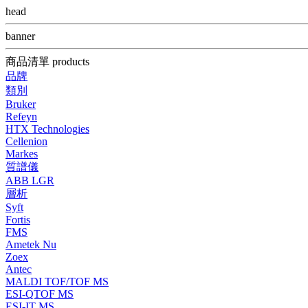
head
banner
商品清單 products
品牌
類別
Bruker
Refeyn
HTX Technologies
Cellenion
Markes
質譜儀
ABB LGR
層析
Syft
Fortis
FMS
Ametek Nu
Zoex
Antec
MALDI TOF/TOF MS
ESI-QTOF MS
ESI-IT MS