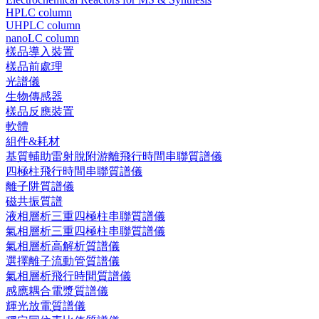
HPLC column
UHPLC column
nanoLC column
樣品導入裝置
樣品前處理
光譜儀
生物傳感器
樣品反應裝置
軟體
組件&耗材
基質輔助雷射脫附游離飛行時間串聯質譜儀
四極柱飛行時間串聯質譜儀
離子阱質譜儀
磁共振質譜
液相層析三重四極柱串聯質譜儀
氣相層析三重四極柱串聯質譜儀
氣相層析高解析質譜儀
選擇離子流動管質譜儀
氣相層析飛行時間質譜儀
感應耦合電漿質譜儀
輝光放電質譜儀