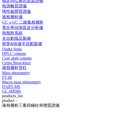
穩定同位素比值質譜儀
熱游離質譜儀
惰性氣體質譜儀
液相層析儀
GC x GC 二維氣相層析
電化學偵測器及分析儀
熱脫附系統
全自動樣品製備
簡單&快速半自動製備
Osaka Soda
HPLC column
Core shell column
Cerno Bioscience
液相層析管柱
Mass photometry
FT-IR
Macro mass photometry
DART-MS
GC-HRMS
products_list
product -
液相層析三重四極柱串聯質譜儀