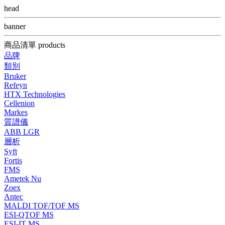
head
banner
商品清單 products
品牌
類別
Bruker
Refeyn
HTX Technologies
Cellenion
Markes
質譜儀
ABB LGR
層析
Syft
Fortis
FMS
Ametek Nu
Zoex
Antec
MALDI TOF/TOF MS
ESI-QTOF MS
ESI-IT MS