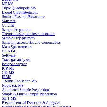
MRMS
Triple Quadrupole MS
Liquid Chromatography
Surface Plasmon Resonance
Software
Column
Sample Preparation
Thermal desorption instrumentation
Sample Prep platform
Sampling accessories and consumables
Mass Spectrometers
GC x GC
Software
Trace gas analyzer
Isotope analyzer
ICP-MS
GD-MS
IRMS
Thermal Ionisation MS
Noble gas MS
Automated Sample Preparation
Simple & Quick Sample Preparation
SIFT-MS
Electrochemical Detectors & Analyzers
Electrochemical Reactors for MS & Synthesis