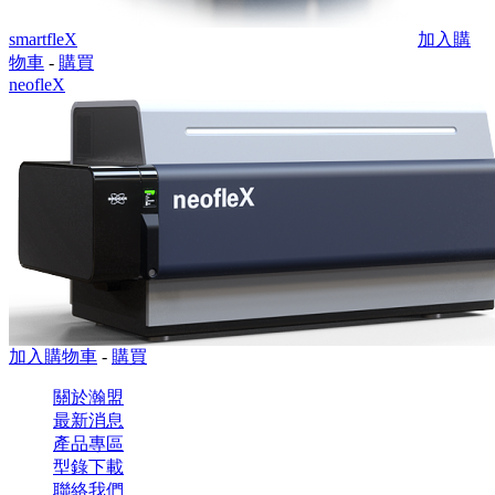
smartfleX
加入購
物車
-
購買
neofleX
加入購物車
-
購買
關於瀚盟
最新消息
產品專區
型錄下載
聯絡我們