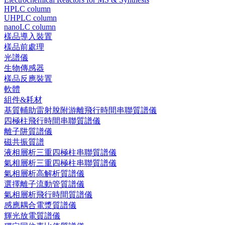
HPLC column
UHPLC column
nanoLC column
樣品導入裝置
樣品前處理
光譜儀
生物傳感器
樣品反應裝置
軟體
組件&耗材
基質輔助雷射脫附游離飛行時間串聯質譜儀
四極柱飛行時間串聯質譜儀
離子阱質譜儀
磁共振質譜
液相層析三重四極柱串聯質譜儀
氣相層析三重四極柱串聯質譜儀
氣相層析高解析質譜儀
選擇離子流動管質譜儀
氣相層析飛行時間質譜儀
感應耦合電漿質譜儀
輝光放電質譜儀