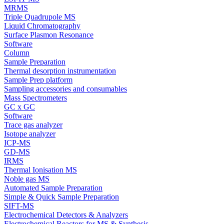
MRMS
Triple Quadrupole MS
Liquid Chromatography
Surface Plasmon Resonance
Software
Column
Sample Preparation
Thermal desorption instrumentation
Sample Prep platform
Sampling accessories and consumables
Mass Spectrometers
GC x GC
Software
Trace gas analyzer
Isotope analyzer
ICP-MS
GD-MS
IRMS
Thermal Ionisation MS
Noble gas MS
Automated Sample Preparation
Simple & Quick Sample Preparation
SIFT-MS
Electrochemical Detectors & Analyzers
Electrochemical Reactors for MS & Synthesis