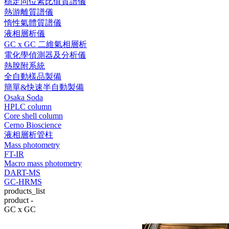
穩定同位素比值質譜儀
熱游離質譜儀
惰性氣體質譜儀
液相層析儀
GC x GC 二維氣相層析
電化學偵測器及分析儀
熱脫附系統
全自動樣品製備
簡單&快速半自動製備
Osaka Soda
HPLC column
Core shell column
Cerno Bioscience
液相層析管柱
Mass photometry
FT-IR
Macro mass photometry
DART-MS
GC-HRMS
products_list
product -
GC x GC