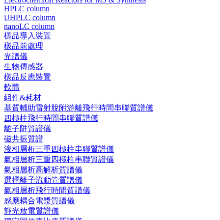
HPLC column
UHPLC column
nanoLC column
樣品導入裝置
樣品前處理
光譜儀
生物傳感器
樣品反應裝置
軟體
組件&耗材
基質輔助雷射脫附游離飛行時間串聯質譜儀
四極柱飛行時間串聯質譜儀
離子阱質譜儀
磁共振質譜
液相層析三重四極柱串聯質譜儀
氣相層析三重四極柱串聯質譜儀
氣相層析高解析質譜儀
選擇離子流動管質譜儀
氣相層析飛行時間質譜儀
感應耦合電漿質譜儀
輝光放電質譜儀