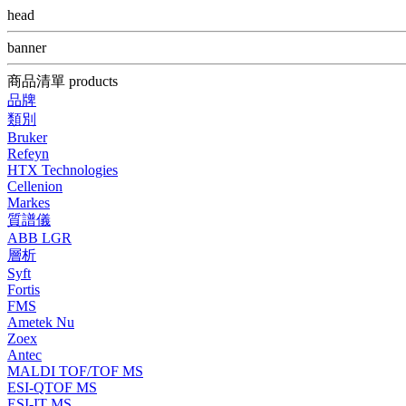
head
banner
商品清單 products
品牌
類別
Bruker
Refeyn
HTX Technologies
Cellenion
Markes
質譜儀
ABB LGR
層析
Syft
Fortis
FMS
Ametek Nu
Zoex
Antec
MALDI TOF/TOF MS
ESI-QTOF MS
ESI-IT MS